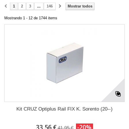
1
2
3
...
146
Mostrar todos
Mostrando 1 - 12 de 1744 items
Kit CRUZ Optiplus Rail FIX K. Sorento (20--)
33,56 €
-20%
41,95 €