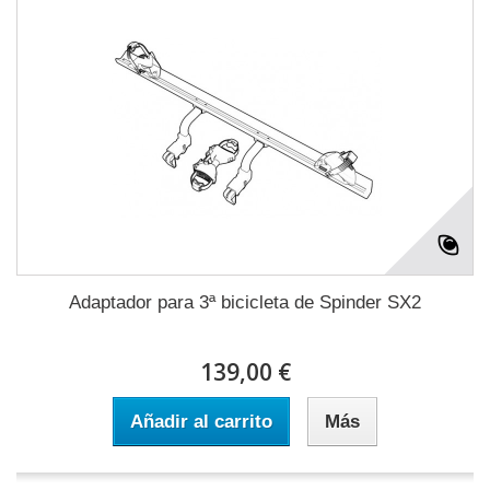
Adaptador para 3ª bicicleta de Spinder SX2
139,00 €
Añadir al carrito
Más